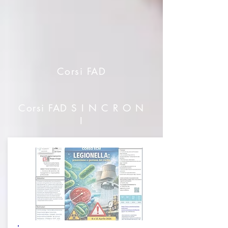
Corsi FAD
Corsi FAD S I N C R O N
I