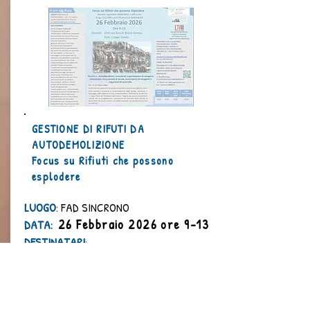
GESTIONE DI RIFUTI DA
AUTODEMOLIZIONE
Focus su Rifiuti che possono
esplodere
LUOGO
: FAD SINCRONO
26 Febbraio 2026 ore 9-13
​DATA:
DESTINATARI
:
Autodemolitori, consulenti, associazioni di
categoria e di servizi e organismi di controllo
CREDITI ECM: 5 e 4 Ore di Aggiornamento RSPP