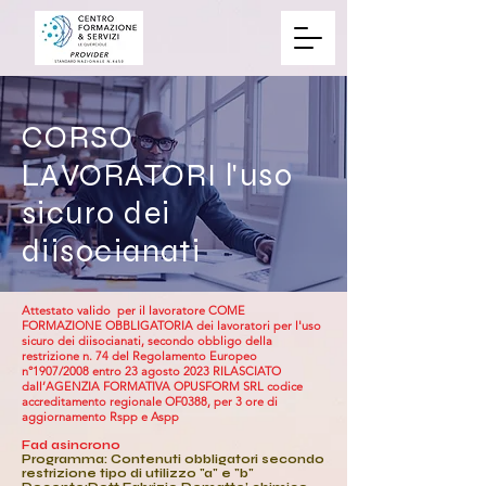
CORSO
LAVORATORI l'uso
sicuro dei
diisocianati
Attestato valido per il lavoratore COME
FORMAZIONE OBBLIGATORIA dei lavoratori per l'uso
sicuro dei diisocianati, secondo obbligo della
restrizione n. 74 del Regolamento Europeo
n°1907/2008 entro 23 agosto 2023 RILASCIATO
dall’AGENZIA FORMATIVA OPUSFORM SRL codice
accreditamento regionale OF0388, per 3 ore di
aggiornamento Rspp e Aspp
Fad asincrono
Programma: Contenuti obbligatori secondo
restrizione tipo di utilizzo "a" e "b"