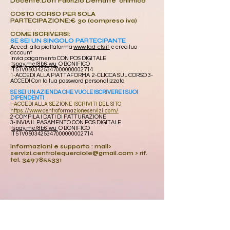
Docente:Dott Fabrizio Dematte’ chimico
COSTO CORSO PER SOLA
PARTECIPAZIONE:€ 30 (compreso iva)
COME ISCRIVERSI:
SE SEI UN SINGOLO PARTECIPANTE
Accedi alla piattaforma
www.fad-cfs.it
e crea tuo
account
Invia pagamento
CON POS DIGITALE
tspay.me/8b6lwu
O BONIFICO
IT51V0503425347000000002714
1-ACCEDI ALLA PIATTAFORMA 2-CLICCA SUL CORSO 3-
ACCEDI Con la tua password personalizzata
SE SEI UN AZIENDA CHE VUOLE ISCRIVERE I SUOI
DIPENDENTI
1-ACCEDI ALLA SEZIONE ISCRIVITI DEL SITO
https://www.centroformazioneservizi.com
/
2-COMPILA I DATI DI FATTURAZIONE
3-INVIA IL PAGAMENTO CON POS DIGITALE
tspay.me/8b6lwu
O BONIFICO
IT51V0503425347000000002714
Informazioni e supporto : mail>
servizi.centrolequerciole@gmail.com
> rif.
tel.
3497855331