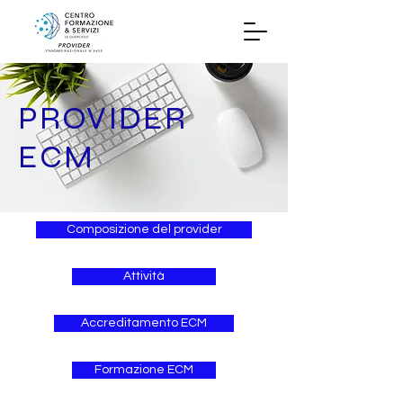
PROVIDER
ECM
Composizione del provider
Attività
Accreditamento ECM
Formazione ECM