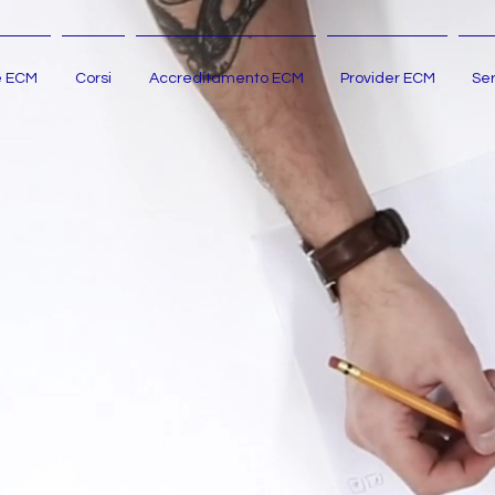
e ECM
Corsi
Accreditamento ECM
Provider ECM
Ser